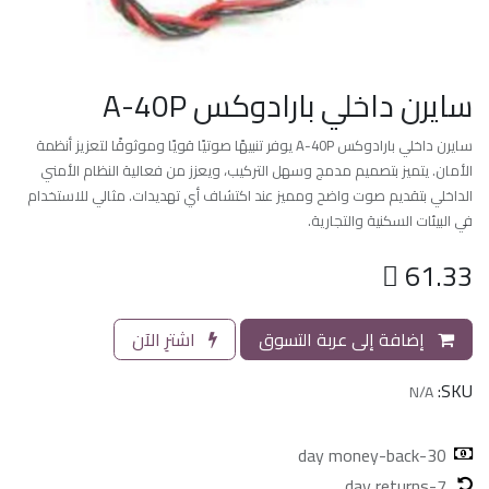
سايرن داخلي بارادوكس A-40P
سايرن داخلي بارادوكس A-40P يوفر تنبيهًا صوتيًا قويًا وموثوقًا لتعزيز أنظمة
الأمان. يتميز بتصميم مدمج وسهل التركيب، ويعزز من فعالية النظام الأمني
الداخلي بتقديم صوت واضح ومميز عند اكتشاف أي تهديدات. مثالي للاستخدام
في البيئات السكنية والتجارية.

61.33
إضافة إلى عربة التسوق
اشترِ الآن
SKU:
N/A
30-day money-back
7-day returns