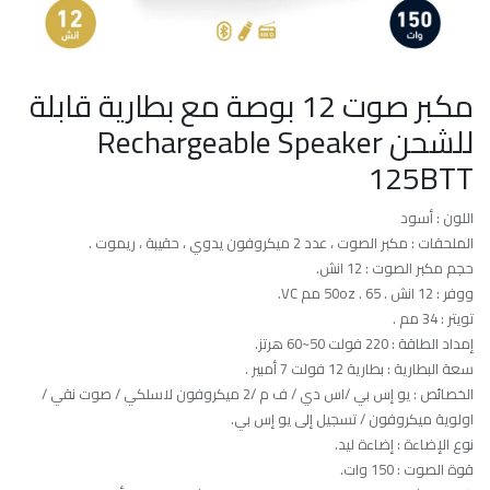
مكبر صوت 12 بوصة مع بطارية قابلة
للشحن Rechargeable Speaker
125BTT
اللون : أسود
الملحقات : مكبر الصوت ، عدد 2 ميكروفون يدوي ، حقيبة ، ريموت .
حجم مكبر الصوت : 12 انش.
ووفر : 12 انش . 50oz . 65 مم VC.
تويتر : 34 مم .
إمداد الطاقة : 220 فولت 50~60 هرتز.
سعة البطارية : بطارية 12 فولت 7 أمبير .
الخصائص : يو إس بي /اس دي / ف م /2 ميكروفون لاسلكي / صوت نقي /
اولوية ميكروفون / تسجيل إلى يو إس بي.
نوع الإضاءة : إضاءة ليد.
قوة الصوت : 150 وات.