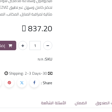
ميكروفون وسماعة مدمجين للتواصل 
تحكم كامل وسهل عبر تطبيق EZVIZ
مثالية لمراقبة المنازل، المكاتب، المح

837.20
إضاف
SKU:
N/A
Shipping: 2-3 Days
30-day money-back
Share :
 الصندوق
الضمان
الأسئلة الشائعة