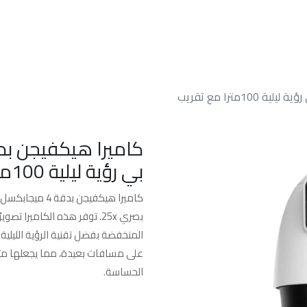
الرئسيه
من نحن
خدماتنا
الدعم الفن
كاميرا هيكفيجن بدقة 4ميجابكسل خارجية اي بي رؤية ليلية 100مترا مع تقريب
بي رؤية ليلية 100مترا مع تقريب بصري 25x
بصري 25x. توفر هذه الكاميرا
على مسافات بعيدة، مما يجعلها مثال
الحساسة.