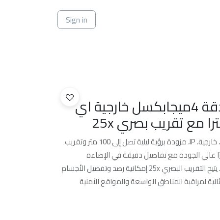
ي
Sign in
كاميرا هيكفيجن بدقة 4ميجابكسل خارجية اي
كاميرا هيكفيجن بدقة 4 ميجابكسل، خارجية، IP، مزودة برؤية ليلية تصل إلى 100 متر وتقريب
 تصويرًا عالي الجودة مع تفاصيل دقيقة في الإضاءة
المنخفضة بفضل تقنية الرؤية الليلية. يتيح التقريب البصري 25x إمكانية رصد وتفصيل الأجسام
ية لمراقبة المناطق الواسعة والمواقع الأمنية