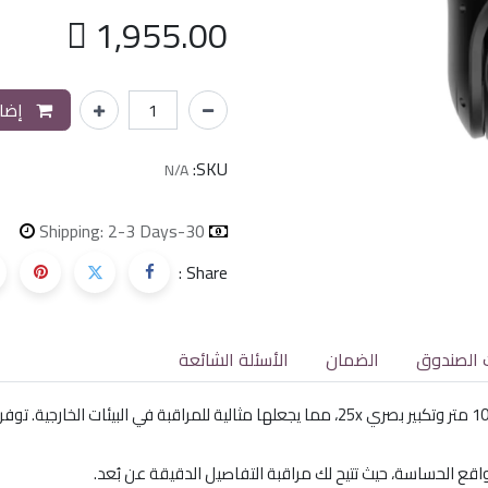

1,955.00
إضاف
SKU:
N/A
Shipping: 2-3 Days
30-day money-back
Share :
 الصندوق
الضمان
الأسئلة الشائعة
كاميرا Hikvision 4MP الخارجية تقدم رؤية ليلية تصل إلى 100 متر وتكبير بصري 25x، مما يجعلها 
مواقع الحساسة، حيث تتيح لك مراقبة التفاصيل الدقيقة عن بُعد.